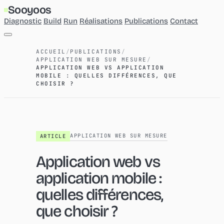
Sooyoos
Diagnostic
Build
Run
Réalisations
Publications
Contact
Diagnostic
ACCUEIL
/
PUBLICATIONS
/
Build
APPLICATION WEB SUR MESURE
/
Run
APPLICATION WEB VS APPLICATION
Réalisations
MOBILE : QUELLES DIFFÉRENCES, QUE
CHOISIR ?
Publications
Contact
APPLICATION WEB SUR MESURE
ARTICLE
Application web vs
application mobile :
quelles différences,
que choisir ?