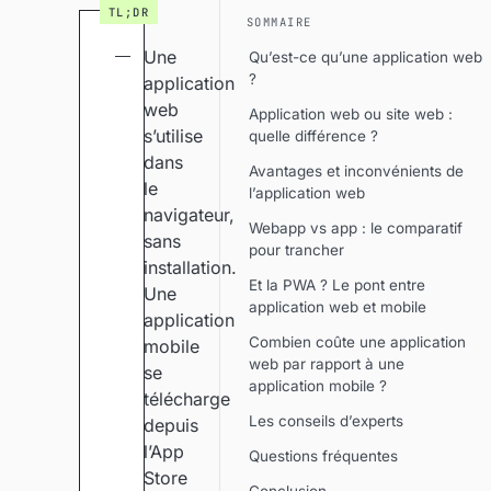
SOMMAIRE
Une
Qu’est-ce qu’une application web
?
application
web
Application web ou site web :
s’utilise
quelle différence ?
dans
Avantages et inconvénients de
le
l’application web
navigateur,
Webapp vs app : le comparatif
sans
pour trancher
installation.
Et la PWA ? Le pont entre
Une
application web et mobile
application
Combien coûte une application
mobile
web par rapport à une
se
application mobile ?
télécharge
Les conseils d’experts
depuis
l’App
Questions fréquentes
Store