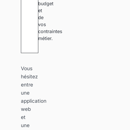
budget
et
de
vos
contraintes
métier.
Vous
hésitez
entre
une
application
web
et
une