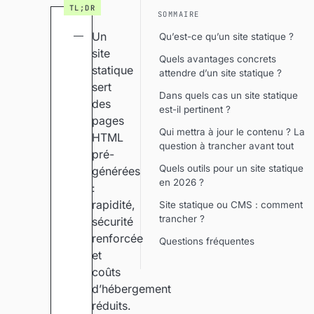
SOMMAIRE
Un
Qu’est-ce qu’un site statique ?
site
Quels avantages concrets
statique
attendre d’un site statique ?
sert
Dans quels cas un site statique
des
est-il pertinent ?
pages
Qui mettra à jour le contenu ? La
HTML
question à trancher avant tout
pré-
Quels outils pour un site statique
générées
en 2026 ?
:
rapidité,
Site statique ou CMS : comment
trancher ?
sécurité
renforcée
Questions fréquentes
et
coûts
d’hébergement
réduits.