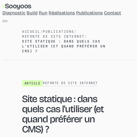
Sooyoos
Diagnostic
Build
Run
Réalisations
Publications
Contact
Diagnostic
ACCUEIL
/
PUBLICATIONS
/
Build
REFONTE DE SITE INTERNET
/
Run
SITE STATIQUE : DANS QUELS CAS
Réalisations
L'UTILISER (ET QUAND PRÉFÉRER UN
CMS) ?
Publications
Contact
REFONTE DE SITE INTERNET
ARTICLE
Site statique : dans
quels cas l'utiliser (et
quand préférer un
CMS) ?