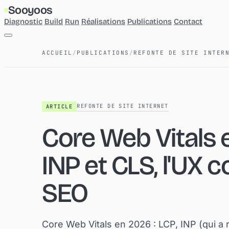
Sooyoos
Diagnostic
Build
Run
Réalisations
Publications
Contact
Diagnostic
ACCUEIL
/
PUBLICATIONS
/
REFONTE DE SITE INTER
Build
Run
Réalisations
Publications
Contact
REFONTE DE SITE INTERNET
ARTICLE
Core Web Vitals e
INP et CLS, l'UX
SEO
Core Web Vitals en 2026 : LCP, INP (qui a 