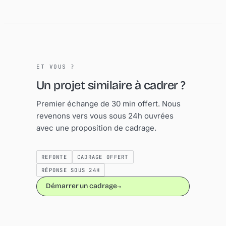
E
T
V
O
U
S
?
U
n
p
r
o
j
e
t
s
i
m
i
l
a
i
r
e
à
c
a
d
r
e
r
?
Premier échange de 30 min offert. Nous
revenons vers vous sous 24h ouvrées
avec une proposition de cadrage.
R
E
F
O
N
T
E
C
A
D
R
A
G
E
O
F
F
E
R
T
R
É
P
O
N
S
E
S
O
U
S
2
4
H
Démarrer un cadrage
→