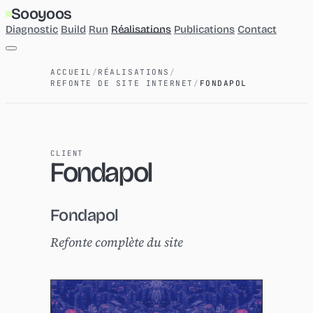
Sooyoos
Diagnostic
Build
Run
Réalisations
Publications
Contact
Diagnostic
ACCUEIL
/
RÉALISATIONS
/
Build
REFONTE DE SITE INTERNET
/
FONDAPOL
Run
Réalisations
Publications
Contact
CLIENT
Fondapol
Fondapol
Refonte complète du site